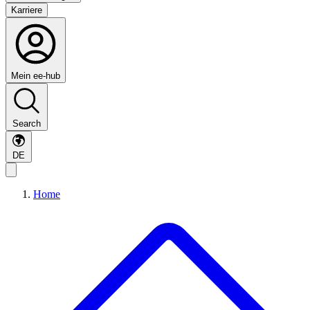
Karriere
Mein ee-hub
Search
DE
Home