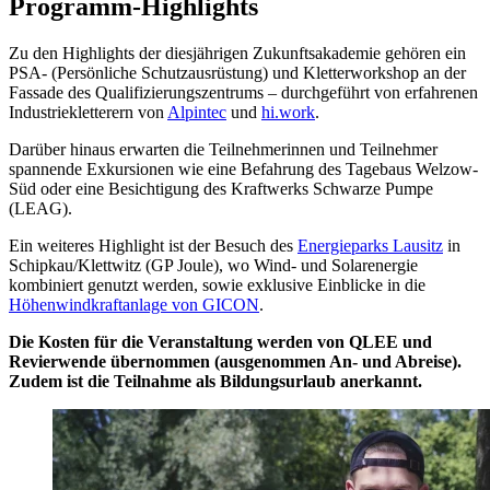
Programm-Highlights
Zu den Highlights der diesjährigen Zukunftsakademie gehören ein
PSA- (Persönliche Schutzausrüstung) und Kletterworkshop an der
Fassade des Qualifizierungszentrums – durchgeführt von erfahrenen
Industriekletterern von
Alpintec
und
hi.work
.
Darüber hinaus erwarten die Teilnehmerinnen und Teilnehmer
spannende Exkursionen wie eine Befahrung des Tagebaus Welzow-
Süd oder eine Besichtigung des Kraftwerks Schwarze Pumpe
(LEAG).
Ein weiteres Highlight ist der Besuch des
Energieparks Lausitz
in
Schipkau/Klettwitz (GP Joule), wo Wind- und Solarenergie
kombiniert genutzt werden, sowie exklusive Einblicke in die
Höhenwindkraftanlage von GICON
.
Die Kosten für die Veranstaltung werden von QLEE und
Revierwende übernommen (ausgenommen An- und Abreise).
Zudem ist die Teilnahme als Bildungsurlaub anerkannt.