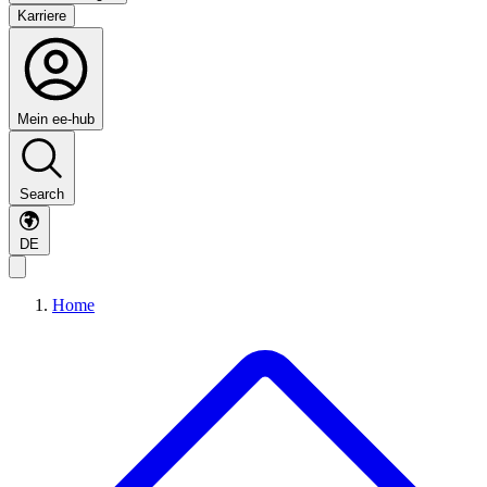
Karriere
Mein ee-hub
Search
DE
Home