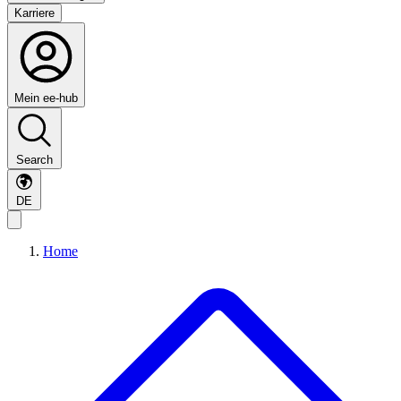
Karriere
Mein ee-hub
Search
DE
Home