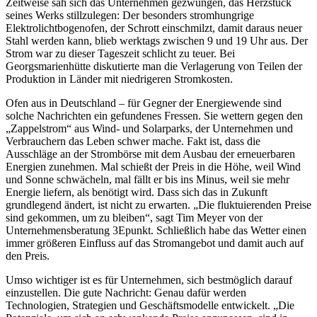
Zeitweise sah sich das Unternehmen gezwungen, das Herzstück
seines Werks stillzulegen: Der besonders stromhungrige
Elektrolichtbogenofen, der Schrott einschmilzt, damit daraus neuer
Stahl werden kann, blieb werktags zwischen 9 und 19 Uhr aus. Der
Strom war zu dieser Tageszeit schlicht zu teuer. Bei
Georgsmarienhütte diskutierte man die Verlagerung von Teilen der
Produktion in Länder mit niedrigeren Stromkosten.
Ofen aus in Deutschland – für Gegner der Energiewende sind
solche Nachrichten ein gefundenes Fressen. Sie wettern gegen den
„Zappelstrom“ aus Wind- und Solarparks, der Unternehmen und
Verbrauchern das Leben schwer mache. Fakt ist, dass die
Ausschläge an der Strombörse mit dem Ausbau der erneuerbaren
Energien zunehmen. Mal schießt der Preis in die Höhe, weil Wind
und Sonne schwächeln, mal fällt er bis ins Minus, weil sie mehr
Energie liefern, als benötigt wird. Dass sich das in Zukunft
grundlegend ändert, ist nicht zu erwarten. „Die fluktuierenden Preise
sind gekommen, um zu bleiben“, sagt Tim Meyer von der
Unternehmensberatung 3Epunkt. Schließlich habe das Wetter einen
immer größeren Einfluss auf das Stromangebot und damit auch auf
den Preis.
Umso wichtiger ist es für Unternehmen, sich bestmöglich darauf
einzustellen. Die gute Nachricht: Genau dafür werden
Technologien, Strategien und Geschäftsmodelle entwickelt. „Die