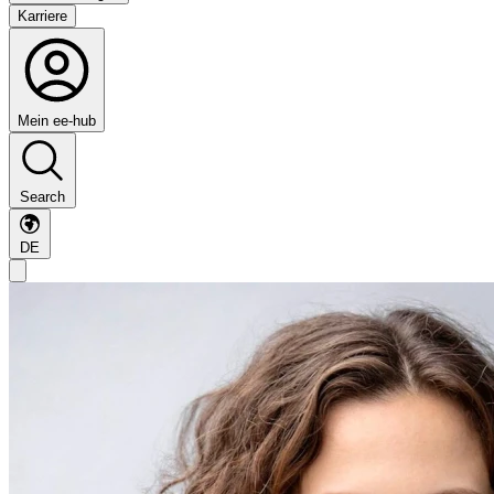
Karriere
Mein ee-hub
Search
DE