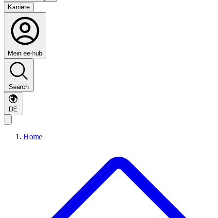
Karriere
Mein ee-hub
Search
DE
Home