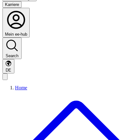
Karriere
Mein ee-hub
Search
DE
Home