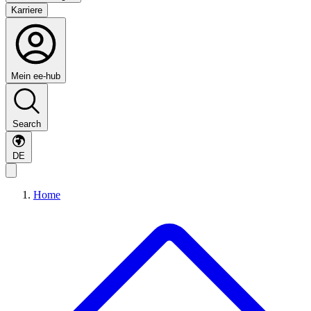
Karriere
Mein ee-hub
Search
DE
Home