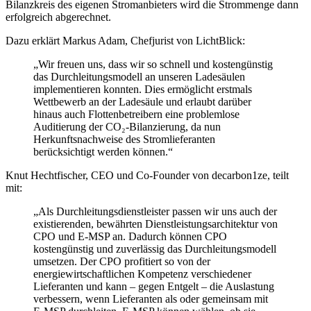
Bilanzkreis des eigenen Stromanbieters wird die Strommenge dann
erfolgreich abgerechnet.
Dazu erklärt Markus Adam, Chefjurist von LichtBlick:
„Wir freuen uns, dass wir so schnell und kostengünstig
das Durchleitungsmodell an unseren Ladesäulen
implementieren konnten. Dies ermöglicht erstmals
Wettbewerb an der Ladesäule und erlaubt darüber
hinaus auch Flottenbetreibern eine problemlose
Auditierung der CO₂-Bilanzierung, da nun
Herkunftsnachweise des Stromlieferanten
berücksichtigt werden können.“
Knut Hechtfischer, CEO und Co-Founder von decarbon1ze, teilt
mit:
„Als Durchleitungsdienstleister passen wir uns auch der
existierenden, bewährten Dienstleistungsarchitektur von
CPO und E-MSP an. Dadurch können CPO
kostengünstig und zuverlässig das Durchleitungsmodell
umsetzen. Der CPO profitiert so von der
energiewirtschaftlichen Kompetenz verschiedener
Lieferanten und kann – gegen Entgelt – die Auslastung
verbessern, wenn Lieferanten als oder gemeinsam mit