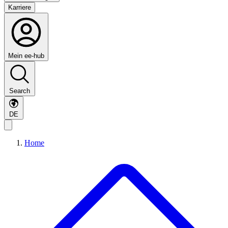
Karriere
Mein ee-hub
Search
DE
Home