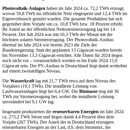
Photovoltaik-Anlagen
haben im Jahr 2024 ca. 72,2 TWh erzeugt,
wovon 59,8 TWh ins öffentliche Netz eingespeist und 12,4 TWh im
Eigenverbrauch genutzt wurden. Die gesamte Produktion hat sich
gegenüber dem Vorjahr um ca. 10,8 TWh bzw. 18 Prozent erhöht.
Ihr Anteil an der öffentlichen Nettostromerzeugung lag bei 14
Prozent. Der Juli 2024 war mit 10,3 TWh der Monat mit der
höchsten solaren Stromerzeugung. Der Photovoltaik-Ausbau
übertraf im Jahr 2024 wie bereits 2023 die Ziele der
Bundesregierung: Statt der geplanten 13 Gigawatt wurden bereits
bis November 13,3 Gigawatt errichtet. Alle Daten für 2024 liegen
noch nicht vor – voraussichtlich werden es bis Ende 2024 15,9
Gigawatt sein. Der PV-Ausbau in Deutschland liegt damit weiterhin
auf einem zweistelligen Niveau.
Die
Wasserkraft
lag mit 21,7 TWh etwa auf dem Niveau des
Vorjahres (19,1 TWh). Die installierte Leistung von
Laufwasseranlagen liegt bei 6,4 GW. Die
Biomasse
trug mit 36
TWh zur Stromerzeugung bei, wobei die installierte Leistung
unverändert bei 9,1 GW lag.
Insgesamt produzierten die
erneuerbaren Energien
im Jahr 2024
ca. 275,2 TWh Strom und liegen damit 4,4 Prozent über dem
Vorjahr (267 TWh). Der Anteil der in Deutschland erzeugten
erneuerbaren Energien an der Last, d.h. dem Strommix, der