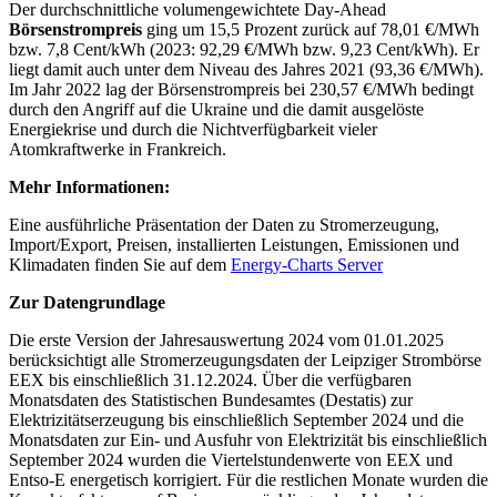
Der durchschnittliche volumengewichtete Day-Ahead
Börsenstrompreis
ging um 15,5 Prozent zurück auf 78,01 €/MWh
bzw. 7,8 Cent/kWh (2023: 92,29 €/MWh bzw. 9,23 Cent/kWh). Er
liegt damit auch unter dem Niveau des Jahres 2021 (93,36 €/MWh).
Im Jahr 2022 lag der Börsenstrompreis bei 230,57 €/MWh bedingt
durch den Angriff auf die Ukraine und die damit ausgelöste
Energiekrise und durch die Nichtverfügbarkeit vieler
Atomkraftwerke in Frankreich.
Mehr Informationen:
Eine ausführliche Präsentation der Daten zu Stromerzeugung,
Import/Export, Preisen, installierten Leistungen, Emissionen und
Klimadaten finden Sie auf dem
Energy-Charts Server
Zur Datengrundlage
Die erste Version der Jahresauswertung 2024 vom 01.01.2025
berücksichtigt alle Stromerzeugungsdaten der Leipziger Strombörse
EEX bis einschließlich 31.12.2024. Über die verfügbaren
Monatsdaten des Statistischen Bundesamtes (Destatis) zur
Elektrizitätserzeugung bis einschließlich September 2024 und die
Monatsdaten zur Ein- und Ausfuhr von Elektrizität bis einschließlich
September 2024 wurden die Viertelstundenwerte von EEX und
Entso-E energetisch korrigiert. Für die restlichen Monate wurden die