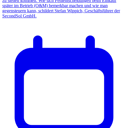
zu stehen kommen. Wie sich Fehlentscheidungen beim Einkauf
später im Betrieb (O&M) bemerkbar machen und wie man
gegensteuern kann, schildert Stefan Wippich, Geschäftsführer der
SecondSol GmbH.