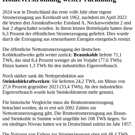
2024 war in Deutschland das erste volle Jahr ohne eigene
Stromerzeugung aus Kernkraft seit 1962, nachdem im April 2023
die letzten drei Atomkraftwerke Emsland A, Neckarwestheim 2 und
Isar 2 abgeschaltet wurden. In ihrem letzten Betriebsjahr hatten diese
6,3 Prozent der öffentlichen Stromerzeugung geliefert. Dies wurde
durch die Erzeugung aus erneuerbaren Energien energetisch ersetzt.
Die öffentliche Nettostromerzeugung der deutschen
Kohlekraftwerke geht weiter zurück:
Braunkohle
lieferte 71,1
TWh, das sind 8,4 Prozent weniger als im Vorjahr (77,6 TWh).
Hinzu kamen 1,3 TWh für den industriellen Eigenverbrauch.
Noch stärker sank die Nettoproduktion aus
Steinkohlekraftwerken
: Sie lieferten 24,2 TWh, ein Minus von
27,6 Prozent gegenüber 2023 (33,4 TWh), für den industriellen
Eigenverbrauch wurde kein Steinkohlestrom mehr genutzt.
Für historische Vergleiche muss die Bruttostromerzeugung
betrachtet werden, da es erst seit 2002 Zahlen zur
Nettostromerzeugung gibt. Die Bruttostromerzeugung aus Braun-
und Steinkohle in Summe wird ungefähr bei 108 TWh liegen. So
ein niedriges Niveau hatten wir in Deutschland zuletzt im Jahr 1957.
Die Nutzung von Erdgas zur Stromerzeugung stieg mit 48,4 TWh