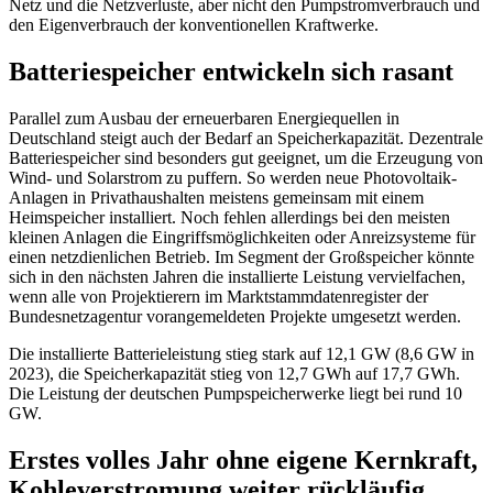
Netz und die Netzverluste, aber nicht den Pumpstromverbrauch und
den Eigenverbrauch der konventionellen Kraftwerke.
Batteriespeicher entwickeln sich rasant
Parallel zum Ausbau der erneuerbaren Energiequellen in
Deutschland steigt auch der Bedarf an Speicherkapazität. Dezentrale
Batteriespeicher sind besonders gut geeignet, um die Erzeugung von
Wind- und Solarstrom zu puffern. So werden neue Photovoltaik-
Anlagen in Privathaushalten meistens gemeinsam mit einem
Heimspeicher installiert. Noch fehlen allerdings bei den meisten
kleinen Anlagen die Eingriffsmöglichkeiten oder Anreizsysteme für
einen netzdienlichen Betrieb. Im Segment der Großspeicher könnte
sich in den nächsten Jahren die installierte Leistung vervielfachen,
wenn alle von Projektierern im Marktstammdatenregister der
Bundesnetzagentur vorangemeldeten Projekte umgesetzt werden.
Die installierte Batterieleistung stieg stark auf 12,1 GW (8,6 GW in
2023), die Speicherkapazität stieg von 12,7 GWh auf 17,7 GWh.
Die Leistung der deutschen Pumpspeicherwerke liegt bei rund 10
GW.
Erstes volles Jahr ohne eigene Kernkraft,
Kohleverstromung weiter rückläufig