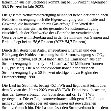
tatsächlich aus der Steckdose kommt, lag bei 56 Prozent gegenüber
55,3 Prozent im Jahr 2023.
Die gesamte Nettostromerzeugung beinhaltet neben der öffentlichen
Nettostromerzeugung auch die Eigenerzeugung von Industrie und
Gewerbe, die hauptsächlich mit Gas erfolgt. Der Anteil der
erneuerbaren Energien an der gesamten Nettostromerzeugung
einschließlich der Kraftwerke der »Betriebe im verarbeitenden
Gewerbe sowie im Bergbau und in der Gewinnung von Steinen und
Erden« liegt bei ca. 58,6 Prozent (2023: 54,7 Prozent).
Durch den steigenden Anteil erneuerbarer Energien und den
Rückgang der Kohleverstromung ist die Stromerzeugung so CO₂-
arm wie nie zuvor, seit 2014 haben sich die Emissionen aus der
Stromerzeugung halbiert (von 312 auf ca. 152 Millionen Tonnen
CO₂ pro Jahr). Die Kohlendioxidemissionen der deutschen
Stromerzeugung lagen 58 Prozent niedriger als zu Beginn der
Datenerhebung 1990.
Die
Last
im Stromnetz betrug 462 TWh und liegt damit leicht über
dem Niveau des Jahres 2023 von 458 TWh. Dabei ist zu beachten,
dass der Eigenverbrauch von Solarstrom auf ca. 12,4 TWh
gestiegen ist. Dieser Eigenstromverbrauch zählt gemäß Definition
nicht zur Last, deutet aber auf einen insgesamt gewachsenen
Stromverbrauch hin. Die Last umfasst den Stromverbrauch aus dem