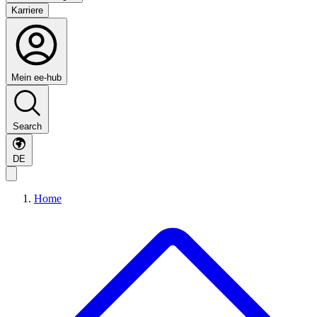
Karriere
Mein ee-hub
Search
DE
Home