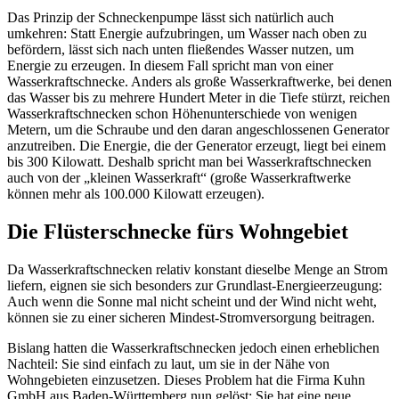
Das Prinzip der Schneckenpumpe lässt sich natürlich auch
umkehren: Statt Energie aufzubringen, um Wasser nach oben zu
befördern, lässt sich nach unten fließendes Wasser nutzen, um
Energie zu erzeugen. In diesem Fall spricht man von einer
Wasserkraftschnecke. Anders als große Wasserkraftwerke, bei denen
das Wasser bis zu mehrere Hundert Meter in die Tiefe stürzt, reichen
Wasserkraftschnecken schon Höhenunterschiede von wenigen
Metern, um die Schraube und den daran angeschlossenen Generator
anzutreiben. Die Energie, die der Generator erzeugt, liegt bei einem
bis 300 Kilowatt. Deshalb spricht man bei Wasserkraftschnecken
auch von der „kleinen Wasserkraft“ (große Wasserkraftwerke
können mehr als 100.000 Kilowatt erzeugen).
Die Flüsterschnecke fürs Wohngebiet
Da Wasserkraftschnecken relativ konstant dieselbe Menge an Strom
liefern, eignen sie sich besonders zur Grundlast-Energieerzeugung:
Auch wenn die Sonne mal nicht scheint und der Wind nicht weht,
können sie zu einer sicheren Mindest-Stromversorgung beitragen.
Bislang hatten die Wasserkraftschnecken jedoch einen erheblichen
Nachteil: Sie sind einfach zu laut, um sie in der Nähe von
Wohngebieten einzusetzen. Dieses Problem hat die Firma Kuhn
GmbH aus Baden-Württemberg nun gelöst: Sie hat eine neue