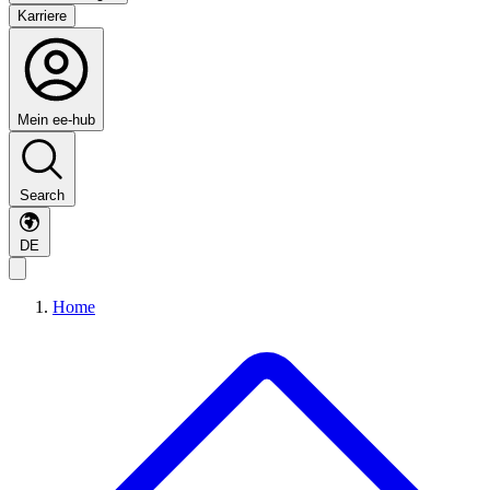
Karriere
Mein ee-hub
Search
DE
Home