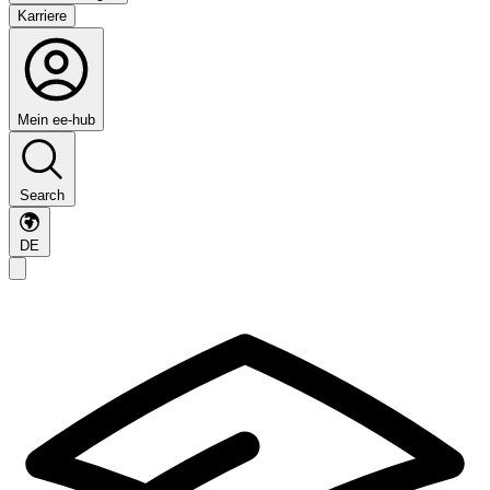
Karriere
Mein ee-hub
Search
DE