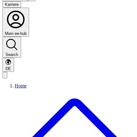
Karriere
Mein ee-hub
Search
DE
Home