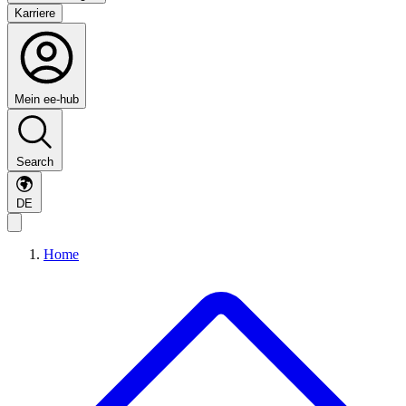
Karriere
Mein ee-hub
Search
DE
Home