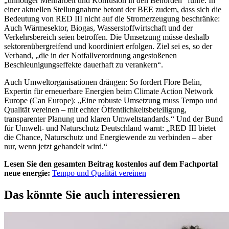
„unnötiger Mehrarbeit und Konfusion in den Behörden“ führe. In
einer aktuellen Stellungnahme betont der BEE zudem, dass sich die
Bedeutung von RED III nicht auf die Stromerzeugung beschränke:
Auch Wärmesektor, Biogas, Wasserstoffwirtschaft und der
Verkehrsbereich seien betroffen. Die Umsetzung müsse deshalb
sektorenübergreifend und koordiniert erfolgen. Ziel sei es, so der
Verband, „die in der Notfallverordnung angestoßenen
Beschleunigungseffekte dauerhaft zu verankern“.
Auch Umweltorganisationen drängen: So fordert Flore Belin,
Expertin für erneuerbare Energien beim Climate Action Network
Europe (Can Europe): „Eine robuste Umsetzung muss Tempo und
Qualität vereinen – mit echter Öffentlichkeitsbeteiligung,
transparenter Planung und klaren Umweltstandards.“ Und der Bund
für Umwelt- und Naturschutz Deutschland warnt: „RED III bietet
die Chance, Naturschutz und Energiewende zu verbinden – aber
nur, wenn jetzt gehandelt wird.“
Lesen Sie den gesamten Beitrag kostenlos auf dem Fachportal
neue energie:
Tempo und Qualität vereinen
Das könnte Sie auch interessieren