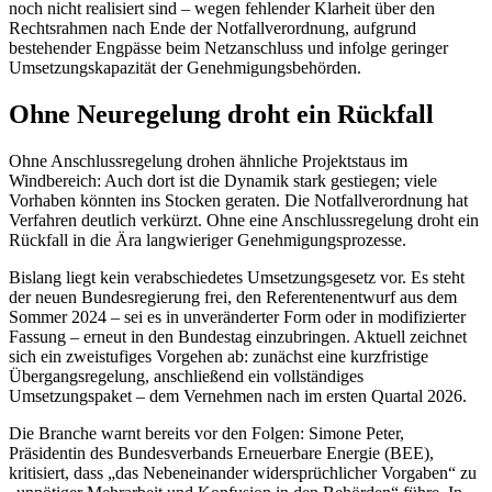
noch nicht realisiert sind – wegen fehlender Klarheit über den
Rechtsrahmen nach Ende der Notfallverordnung, aufgrund
bestehender Engpässe beim Netzanschluss und infolge geringer
Umsetzungskapazität der Genehmigungsbehörden.
Ohne Neuregelung droht ein Rückfall
Ohne Anschlussregelung drohen ähnliche Projektstaus im
Windbereich: Auch dort ist die Dynamik stark gestiegen; viele
Vorhaben könnten ins Stocken geraten. Die Notfallverordnung hat
Verfahren deutlich verkürzt. Ohne eine Anschlussregelung droht ein
Rückfall in die Ära langwieriger Genehmigungsprozesse.
Bislang liegt kein verabschiedetes Umsetzungsgesetz vor. Es steht
der neuen Bundesregierung frei, den Referentenentwurf aus dem
Sommer 2024 – sei es in unveränderter Form oder in modifizierter
Fassung – erneut in den Bundestag einzubringen. Aktuell zeichnet
sich ein zweistufiges Vorgehen ab: zunächst eine kurzfristige
Übergangsregelung, anschließend ein vollständiges
Umsetzungspaket – dem Vernehmen nach im ersten Quartal 2026.
Die Branche warnt bereits vor den Folgen: Simone Peter,
Präsidentin des Bundesverbands Erneuerbare Energie (BEE),
kritisiert, dass „das Nebeneinander widersprüchlicher Vorgaben“ zu