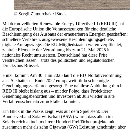
© Sergii Zhmurchak / iStock
Mit der novellierten Renewable Energy Directive III (RED III) hat
die Europäische Union die Voraussetzungen für eine deutliche
Beschleunigung des Ausbaus der erneuerbaren Energien geschaffen:
schnellere Verfahren, ausgewiesene Beschleunigungsgebiete,
digitale Antragswege. Die EU-Mitgliedstaaten waren verpflichtet,
zentrale Elemente der Verordnung bis zum 21. Mai 2025 in
nationales Recht umzusetzen. Deutschland hat diese Frist
verstreichen lassen – trotz des politischen und regulatorischen
Drucks aus Brüssel.
Hinzu kommt: Am 30. Juni 2025 läuft die EU-Notfallverordnung
aus. Sie hatte seit Ende 2022 europaweit für beschleunigte
Genehmigungsverfahren gesorgt. Eine nahtlose Anbindung durch
RED III bleibt bislang aus – mit der Folge, dass Projektierer,
Genehmigungsbehörden und Investoren ab Juli wieder in alte
Verfahrensschemata zurückfallen könnten.
Ein Blick in die Praxis zeigt, was auf dem Spiel steht: Der
Bundesverband Solarwirtschaft (BSW) warnt, dass allein im
Solarbereich aktuell mehrere Hundert Freiflächenprojekte mit
zusammen mehr als zehn Gigawatt (GW) Leistung genehmigt, aber