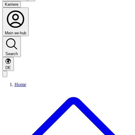
Karriere
Mein ee-hub
Search
DE
Home