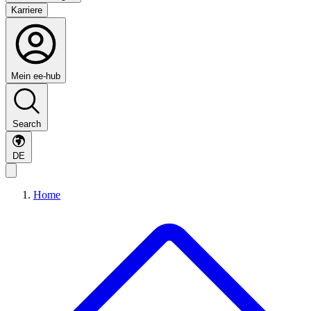
Karriere
Mein ee-hub
Search
DE
Home