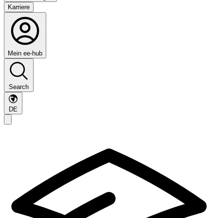
Karriere
Mein ee-hub
Search
DE