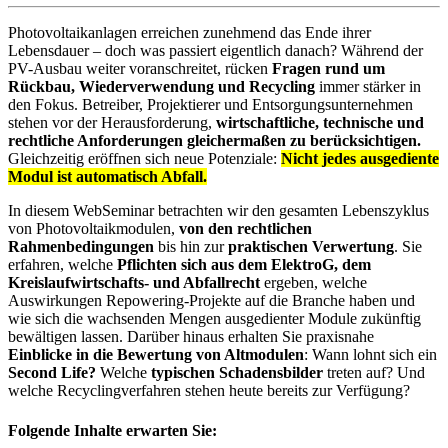
Photovoltaikanlagen erreichen zunehmend das Ende ihrer
Lebensdauer – doch was passiert eigentlich danach? Während der
PV-Ausbau weiter voranschreitet, rücken
Fragen rund um
Rückbau, Wiederverwendung und Recycling
immer stärker in
den Fokus. Betreiber, Projektierer und Entsorgungsunternehmen
stehen vor der Herausforderung,
wirtschaftliche, technische und
rechtliche Anforderungen gleichermaßen zu berücksichtigen.
Gleichzeitig eröffnen sich neue Potenziale:
Nicht jedes ausgediente
Modul ist automatisch Abfall.
In diesem WebSeminar betrachten wir den gesamten Lebenszyklus
von Photovoltaikmodulen,
von den rechtlichen
Rahmenbedingungen
bis hin zur
praktischen Verwertung
. Sie
erfahren, welche
Pflichten sich aus dem ElektroG, dem
Kreislaufwirtschafts- und Abfallrecht
ergeben, welche
Auswirkungen Repowering-Projekte auf die Branche haben und
wie sich die wachsenden Mengen ausgedienter Module zukünftig
bewältigen lassen. Darüber hinaus erhalten Sie praxisnahe
Einblicke in die Bewertung von Altmodulen
: Wann lohnt sich ein
Second Life?
Welche
typischen Schadensbilder
treten auf? Und
welche Recyclingverfahren stehen heute bereits zur Verfügung?
Folgende Inhalte erwarten Sie: