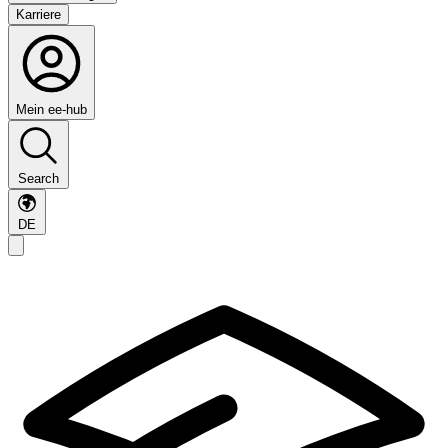
Karriere
Mein ee-hub
Search
DE