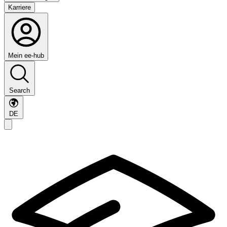
Karriere
Mein ee-hub
Search
DE