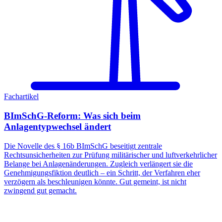
Fachartikel
BImSchG-Reform: Was sich beim
Anlagentypwechsel ändert
Die Novelle des § 16b BImSchG beseitigt zentrale
Rechtsunsicherheiten zur Prüfung militärischer und luftverkehrlicher
Belange bei Anlagenänderungen. Zugleich verlängert sie die
Genehmigungsfiktion deutlich – ein Schritt, der Verfahren eher
verzögern als beschleunigen könnte. Gut gemeint, ist nicht
zwingend gut gemacht.