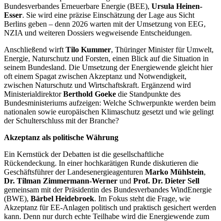
Bundesverbandes Erneuerbare Energie (BEE),
Ursula Heinen-
Esser
. Sie wird eine präzise Einschätzung der Lage aus Sicht
Berlins geben – denn 2026 warten mit der Umsetzung von EEG,
NZIA und weiteren Dossiers wegweisende Entscheidungen.
Anschließend wirft
Tilo Kummer
, Thüringer Minister für Umwelt,
Energie, Naturschutz und Forsten, einen Blick auf die Situation in
seinem Bundesland. Die Umsetzung der Energiewende gleicht hier
oft einem Spagat zwischen Akzeptanz und Notwendigkeit,
zwischen Naturschutz und Wirtschaftskraft. Ergänzend wird
Ministerialdirektor
Berthold Goeke
die Standpunkte des
Bundesministeriums aufzeigen: Welche Schwerpunkte werden beim
nationalen sowie europäischen Klimaschutz gesetzt und wie gelingt
der Schulterschluss mit der Branche?
Akzeptanz als politische Währung
Ein Kernstück der Debatten ist die gesellschaftliche
Rückendeckung. In einer hochkarätigen Runde diskutieren die
Geschäftsführer der Landesenergieagenturen
Marko Mühlstein
,
Dr. Tilman Zimmermann-Werner
und
Prof. Dr. Dieter Sell
gemeinsam mit der Präsidentin des Bundesverbandes WindEnergie
(BWE),
Bärbel Heidebroek
. Im Fokus steht die Frage, wie
Akzeptanz für EE-Anlagen politisch und praktisch gesichert werden
kann. Denn nur durch echte Teilhabe wird die Energiewende zum