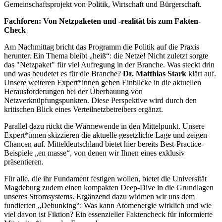
Gemeinschaftsprojekt von Politik, Wirtschaft und Bürgerschaft.
Fachforen: Von Netzpaketen und -realität bis zum Fakten-
Check
Am Nachmittag bricht das Programm die Politik auf die Praxis
herunter. Ein Thema bleibt „heiß“: die Netze! Nicht zuletzt sorgte
das "Netzpaket" für viel Aufregung in der Branche. Was steckt drin
und was beudetet es für die Branche?
Dr. Matthias Stark
klärt auf.
Unsere weiteren Expert*innen geben Einblicke in die aktuellen
Herausforderungen bei der Überbauung von
Netzverknüpfungspunkten. Diese Perspektive wird durch den
kritischen Blick eines Verteilnetzbetreibers ergänzt.
Parallel dazu rückt die Wärmewende in den Mittelpunkt. Unsere
Expert*innen skizzieren die aktuelle gesetzliche Lage und zeigen
Chancen auf. Mitteldeutschland bietet hier bereits Best-Practice-
Beispiele „en masse“, von denen wir Ihnen eines exklusiv
präsentieren.
Für alle, die ihr Fundament festigen wollen, bietet die Universität
Magdeburg zudem einen kompakten Deep-Dive in die Grundlagen
unseres Stromsystems. Ergänzend dazu widmen wir uns dem
fundierten „Debunking“: Was kann Atomenergie wirklich und wie
viel davon ist Fiktion? Ein essenzieller Faktencheck für informierte