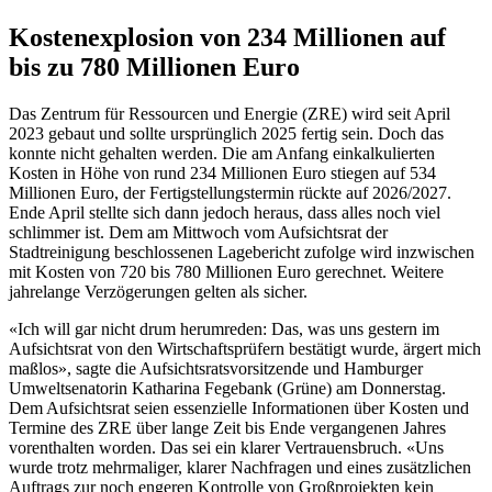
Kostenexplosion von 234 Millionen auf
bis zu 780 Millionen Euro
Das Zentrum für Ressourcen und Energie (ZRE) wird seit April
2023 gebaut und sollte ursprünglich 2025 fertig sein. Doch das
konnte nicht gehalten werden. Die am Anfang einkalkulierten
Kosten in Höhe von rund 234 Millionen Euro stiegen auf 534
Millionen Euro, der Fertigstellungstermin rückte auf 2026/2027.
Ende April stellte sich dann jedoch heraus, dass alles noch viel
schlimmer ist. Dem am Mittwoch vom Aufsichtsrat der
Stadtreinigung beschlossenen Lagebericht zufolge wird inzwischen
mit Kosten von 720 bis 780 Millionen Euro gerechnet. Weitere
jahrelange Verzögerungen gelten als sicher.
«Ich will gar nicht drum herumreden: Das, was uns gestern im
Aufsichtsrat von den Wirtschaftsprüfern bestätigt wurde, ärgert mich
maßlos», sagte die Aufsichtsratsvorsitzende und Hamburger
Umweltsenatorin Katharina Fegebank (Grüne) am Donnerstag.
Dem Aufsichtsrat seien essenzielle Informationen über Kosten und
Termine des ZRE über lange Zeit bis Ende vergangenen Jahres
vorenthalten worden. Das sei ein klarer Vertrauensbruch. «Uns
wurde trotz mehrmaliger, klarer Nachfragen und eines zusätzlichen
Auftrags zur noch engeren Kontrolle von Großprojekten kein