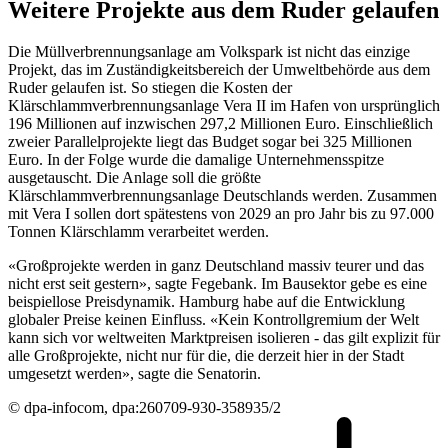
Weitere Projekte aus dem Ruder gelaufen
Die Müllverbrennungsanlage am Volkspark ist nicht das einzige
Projekt, das im Zuständigkeitsbereich der Umweltbehörde aus dem
Ruder gelaufen ist. So stiegen die Kosten der
Klärschlammverbrennungsanlage Vera II im Hafen von ursprünglich
196 Millionen auf inzwischen 297,2 Millionen Euro. Einschließlich
zweier Parallelprojekte liegt das Budget sogar bei 325 Millionen
Euro. In der Folge wurde die damalige Unternehmensspitze
ausgetauscht. Die Anlage soll die größte
Klärschlammverbrennungsanlage Deutschlands werden. Zusammen
mit Vera I sollen dort spätestens von 2029 an pro Jahr bis zu 97.000
Tonnen Klärschlamm verarbeitet werden.
«Großprojekte werden in ganz Deutschland massiv teurer und das
nicht erst seit gestern», sagte Fegebank. Im Bausektor gebe es eine
beispiellose Preisdynamik. Hamburg habe auf die Entwicklung
globaler Preise keinen Einfluss. «Kein Kontrollgremium der Welt
kann sich vor weltweiten Marktpreisen isolieren - das gilt explizit für
alle Großprojekte, nicht nur für die, die derzeit hier in der Stadt
umgesetzt werden», sagte die Senatorin.
© dpa-infocom, dpa:260709-930-358935/2