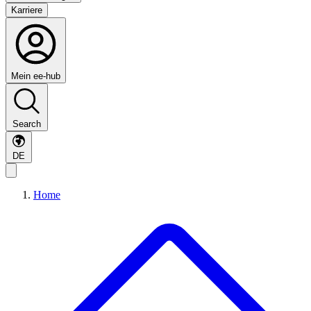
Karriere
Mein ee-hub
Search
DE
Home