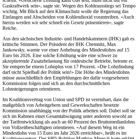
scheint. «Gesicherte Leistung kann Gas sein, muss nicht nur ein
Gaskraftwerk sein», sagte sie. Wegen des Kohleausstiegs sei Tempo
wichtig. Mit Blick auf den Klimaschutz wolle die Regierung das
Einfangen und Abscheiden von Kohlendioxid vorantreiben. «Auch
hierzu werden wir sehr schnell ein Gesetz präsentieren», sagte
Reiche.
Aus den sächsischen Industrie- und Handelskammern (IHK) gab es
kritische Stimmen. Der Präsident der IHK Chemnitz, Max
Jankowsky, warnte vor einer Anhebung des Mindestlohns auf 15
Euro bis 2026. Eine solche Erhöhung wäre eine schwer zu
akzeptierende Zusatzbelastung für ostdeutsche Betriebe, betonte er.
Sie entspreche einem Lohnplus von 17 Prozent. «Die Lohnfindung
darf nicht Spielball der Politik sein!» Die Höhe des Mindestlohns
müsse ausschließlich den Empfehlungen der dafür vorgesehenen
Kommission folgen und sich an den durchschnittlichen
Lohnsteigerungen orientieren.
Im Koalitionsvertrag von Union und SPD ist vereinbart, dass die
maßgeblich von Arbeitgebern und Gewerkschaften besetzte
Kommission unabhängig von der Politik arbeiten soll. Dabei soll sie
sich im Rahmen einer Gesamtabwägung unter anderem sowohl an
der Tarifentwicklung als auch an 60 Prozent des Bruttomedianlohns
von Vollzeitbeschäftigten orientieren. «Auf diesem Weg ist ein
Mindestlohn von 15 Euro im Jahr 2026 erreichbar», heißt es im
Koalitionsvertrag. Der SPD-Politiker Matthias Miersch hatte erklärt,