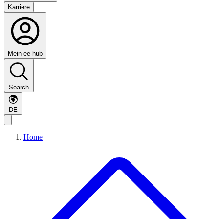
Karriere
Mein ee-hub
Search
DE
Home