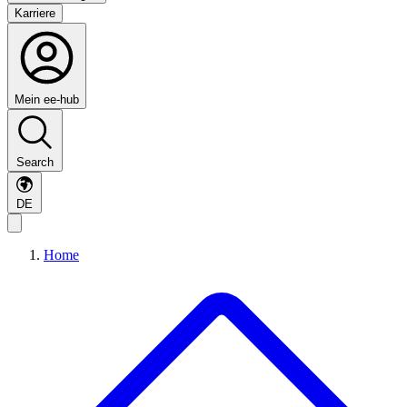
Karriere
Mein ee-hub
Search
DE
Home