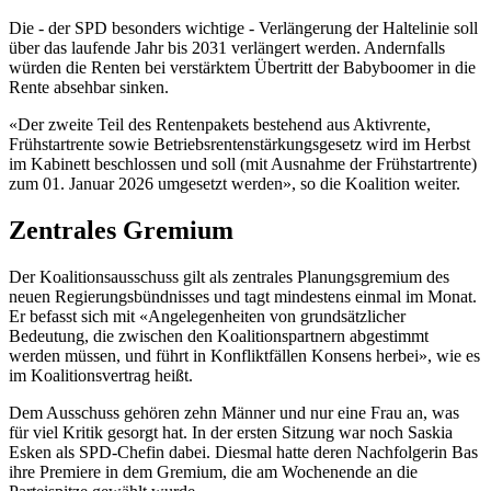
Die - der SPD besonders wichtige - Verlängerung der Haltelinie soll
über das laufende Jahr bis 2031 verlängert werden. Andernfalls
würden die Renten bei verstärktem Übertritt der Babyboomer in die
Rente absehbar sinken.
«Der zweite Teil des Rentenpakets bestehend aus Aktivrente,
Frühstartrente sowie Betriebsrentenstärkungsgesetz wird im Herbst
im Kabinett beschlossen und soll (mit Ausnahme der Frühstartrente)
zum 01. Januar 2026 umgesetzt werden», so die Koalition weiter.
Zentrales Gremium
Der Koalitionsausschuss gilt als zentrales Planungsgremium des
neuen Regierungsbündnisses und tagt mindestens einmal im Monat.
Er befasst sich mit «Angelegenheiten von grundsätzlicher
Bedeutung, die zwischen den Koalitionspartnern abgestimmt
werden müssen, und führt in Konfliktfällen Konsens herbei», wie es
im Koalitionsvertrag heißt.
Dem Ausschuss gehören zehn Männer und nur eine Frau an, was
für viel Kritik gesorgt hat. In der ersten Sitzung war noch Saskia
Esken als SPD-Chefin dabei. Diesmal hatte deren Nachfolgerin Bas
ihre Premiere in dem Gremium, die am Wochenende an die