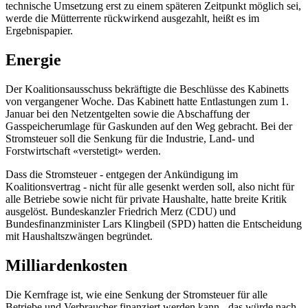
technische Umsetzung erst zu einem späteren Zeitpunkt möglich sei,
werde die Mütterrente rückwirkend ausgezahlt, heißt es im
Ergebnispapier.
Energie
Der Koalitionsausschuss bekräftigte die Beschlüsse des Kabinetts
von vergangener Woche. Das Kabinett hatte Entlastungen zum 1.
Januar bei den Netzentgelten sowie die Abschaffung der
Gasspeicherumlage für Gaskunden auf den Weg gebracht. Bei der
Stromsteuer soll die Senkung für die Industrie, Land- und
Forstwirtschaft «verstetigt» werden.
Dass die Stromsteuer - entgegen der Ankündigung im
Koalitionsvertrag - nicht für alle gesenkt werden soll, also nicht für
alle Betriebe sowie nicht für private Haushalte, hatte breite Kritik
ausgelöst. Bundeskanzler Friedrich Merz (CDU) und
Bundesfinanzminister Lars Klingbeil (SPD) hatten die Entscheidung
mit Haushaltszwängen begründet.
Milliardenkosten
Die Kernfrage ist, wie eine Senkung der Stromsteuer für alle
Betriebe und Verbraucher finanziert werden kann - das würde nach