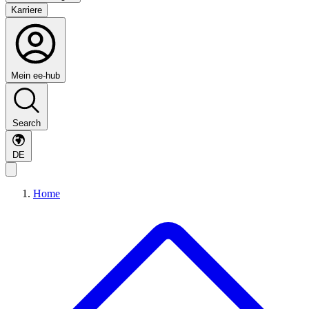
Karriere
Mein ee-hub
Search
DE
Home