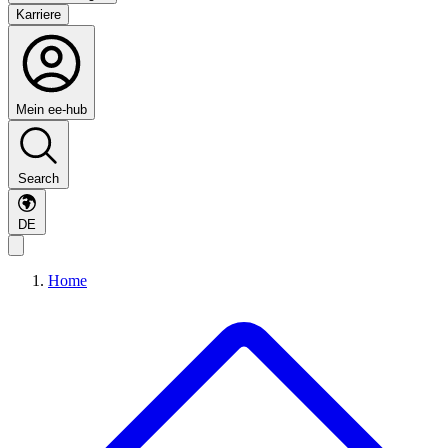
Karriere
Mein ee-hub
Search
DE
Home