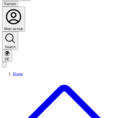
Karriere
Mein ee-hub
Search
DE
Home