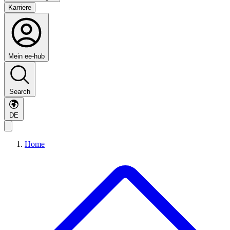
Karriere
Mein ee-hub
Search
DE
Home