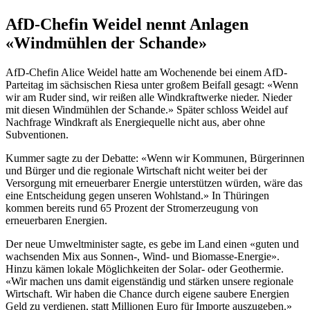
AfD-Chefin Weidel nennt Anlagen
«Windmühlen der Schande»
AfD-Chefin Alice Weidel hatte am Wochenende bei einem AfD-
Parteitag im sächsischen Riesa unter großem Beifall gesagt: «Wenn
wir am Ruder sind, wir reißen alle Windkraftwerke nieder. Nieder
mit diesen Windmühlen der Schande.» Später schloss Weidel auf
Nachfrage Windkraft als Energiequelle nicht aus, aber ohne
Subventionen.
Kummer sagte zu der Debatte: «Wenn wir Kommunen, Bürgerinnen
und Bürger und die regionale Wirtschaft nicht weiter bei der
Versorgung mit erneuerbarer Energie unterstützen würden, wäre das
eine Entscheidung gegen unseren Wohlstand.» In Thüringen
kommen bereits rund 65 Prozent der Stromerzeugung von
erneuerbaren Energien.
Der neue Umweltminister sagte, es gebe im Land einen «guten und
wachsenden Mix aus Sonnen-, Wind- und Biomasse-Energie».
Hinzu kämen lokale Möglichkeiten der Solar- oder Geothermie.
«Wir machen uns damit eigenständig und stärken unsere regionale
Wirtschaft. Wir haben die Chance durch eigene saubere Energien
Geld zu verdienen, statt Millionen Euro für Importe auszugeben.»