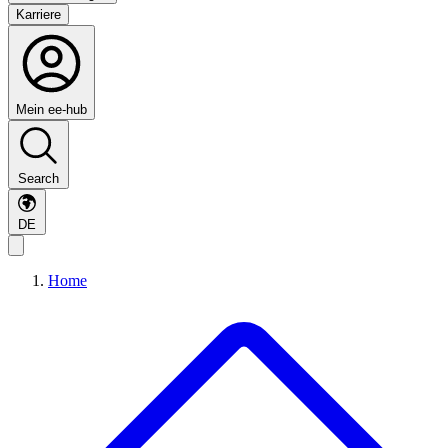
Karriere
Mein ee-hub
Search
DE
Home