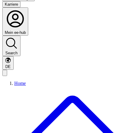
Karriere
Mein ee-hub
Search
DE
Home