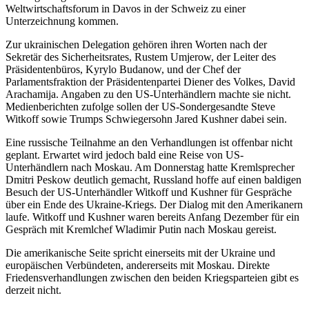
Weltwirtschaftsforum in Davos in der Schweiz zu einer
Unterzeichnung kommen.
Zur ukrainischen Delegation gehören ihren Worten nach der
Sekretär des Sicherheitsrates, Rustem Umjerow, der Leiter des
Präsidentenbüros, Kyrylo Budanow, und der Chef der
Parlamentsfraktion der Präsidentenpartei Diener des Volkes, David
Arachamija. Angaben zu den US-Unterhändlern machte sie nicht.
Medienberichten zufolge sollen der US-Sondergesandte Steve
Witkoff sowie Trumps Schwiegersohn Jared Kushner dabei sein.
Eine russische Teilnahme an den Verhandlungen ist offenbar nicht
geplant. Erwartet wird jedoch bald eine Reise von US-
Unterhändlern nach Moskau. Am Donnerstag hatte Kremlsprecher
Dmitri Peskow deutlich gemacht, Russland hoffe auf einen baldigen
Besuch der US-Unterhändler Witkoff und Kushner für Gespräche
über ein Ende des Ukraine-Kriegs. Der Dialog mit den Amerikanern
laufe. Witkoff und Kushner waren bereits Anfang Dezember für ein
Gespräch mit Kremlchef Wladimir Putin nach Moskau gereist.
Die amerikanische Seite spricht einerseits mit der Ukraine und
europäischen Verbündeten, andererseits mit Moskau. Direkte
Friedensverhandlungen zwischen den beiden Kriegsparteien gibt es
derzeit nicht.