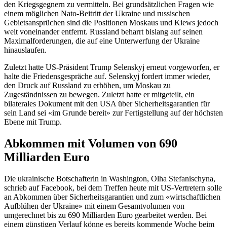
den Kriegsgegnern zu vermitteln. Bei grundsätzlichen Fragen wie
einem möglichen Nato-Beitritt der Ukraine und russischen
Gebietsansprüchen sind die Positionen Moskaus und Kiews jedoch
weit voneinander entfernt. Russland beharrt bislang auf seinen
Maximalforderungen, die auf eine Unterwerfung der Ukraine
hinauslaufen.
Zuletzt hatte US-Präsident Trump Selenskyj erneut vorgeworfen, er
halte die Friedensgespräche auf. Selenskyj fordert immer wieder,
den Druck auf Russland zu erhöhen, um Moskau zu
Zugeständnissen zu bewegen. Zuletzt hatte er mitgeteilt, ein
bilaterales Dokument mit den USA über Sicherheitsgarantien für
sein Land sei «im Grunde bereit» zur Fertigstellung auf der höchsten
Ebene mit Trump.
Abkommen mit Volumen von 690
Milliarden Euro
Die ukrainische Botschafterin in Washington, Olha Stefanischyna,
schrieb auf Facebook, bei dem Treffen heute mit US-Vertretern solle
an Abkommen über Sicherheitsgarantien und zum «wirtschaftlichen
Aufblühen der Ukraine» mit einem Gesamtvolumen von
umgerechnet bis zu 690 Milliarden Euro gearbeitet werden. Bei
einem günstigen Verlauf könne es bereits kommende Woche beim