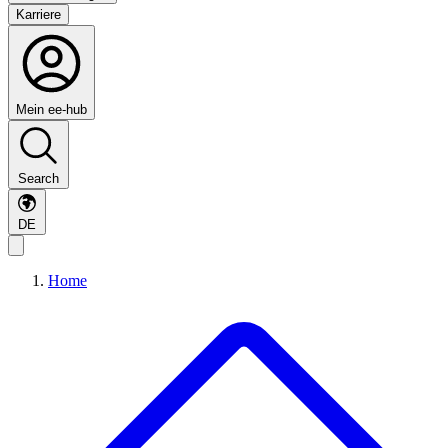
Karriere
Mein ee-hub
Search
DE
Home