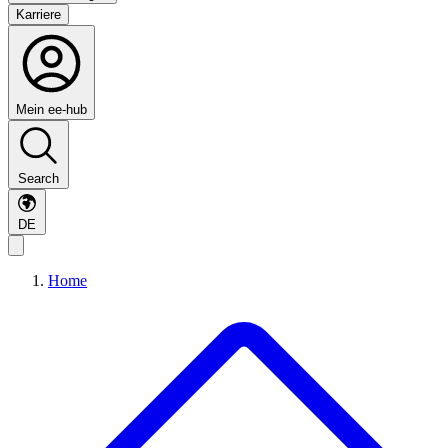
Karriere
Mein ee-hub
Search
DE
Home