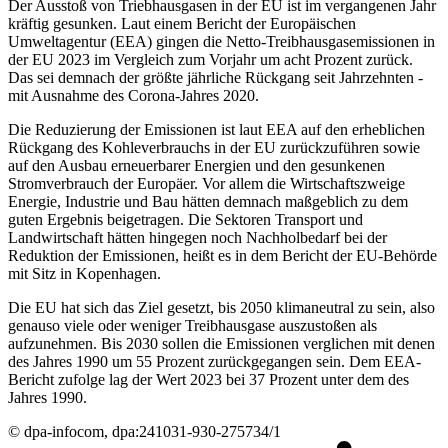
Der Ausstoß von Triebhausgasen in der EU ist im vergangenen Jahr
kräftig gesunken. Laut einem Bericht der Europäischen
Umweltagentur (EEA) gingen die Netto-Treibhausgasemissionen in
der EU 2023 im Vergleich zum Vorjahr um acht Prozent zurück.
Das sei demnach der größte jährliche Rückgang seit Jahrzehnten -
mit Ausnahme des Corona-Jahres 2020.
Die Reduzierung der Emissionen ist laut EEA auf den erheblichen
Rückgang des Kohleverbrauchs in der EU zurückzuführen sowie
auf den Ausbau erneuerbarer Energien und den gesunkenen
Stromverbrauch der Europäer. Vor allem die Wirtschaftszweige
Energie, Industrie und Bau hätten demnach maßgeblich zu dem
guten Ergebnis beigetragen. Die Sektoren Transport und
Landwirtschaft hätten hingegen noch Nachholbedarf bei der
Reduktion der Emissionen, heißt es in dem Bericht der EU-Behörde
mit Sitz in Kopenhagen.
Die EU hat sich das Ziel gesetzt, bis 2050 klimaneutral zu sein, also
genauso viele oder weniger Treibhausgase auszustoßen als
aufzunehmen. Bis 2030 sollen die Emissionen verglichen mit denen
des Jahres 1990 um 55 Prozent zurückgegangen sein. Dem EEA-
Bericht zufolge lag der Wert 2023 bei 37 Prozent unter dem des
Jahres 1990.
© dpa-infocom, dpa:241031-930-275734/1