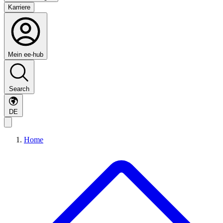
Karriere
Mein ee-hub
Search
DE
Home