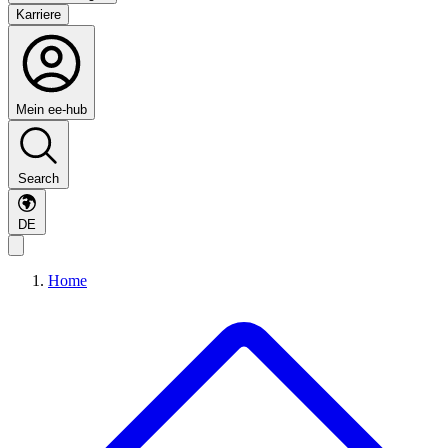
Karriere
Mein ee-hub
Search
DE
Home