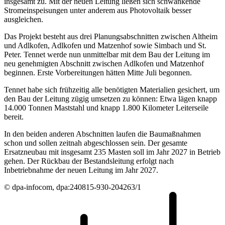
insgesamt zu. Mit der neuen Leitung ließen sich schwankende
Stromeinspeisungen unter anderem aus Photovoltaik besser
ausgleichen.
Das Projekt besteht aus drei Planungsabschnitten zwischen Altheim
und Adlkofen, Adlkofen und Matzenhof sowie Simbach und St.
Peter. Tennet werde nun unmittelbar mit dem Bau der Leitung im
neu genehmigten Abschnitt zwischen Adlkofen und Matzenhof
beginnen. Erste Vorbereitungen hätten Mitte Juli begonnen.
Tennet habe sich frühzeitig alle benötigten Materialien gesichert, um
den Bau der Leitung zügig umsetzen zu können: Etwa lägen knapp
14.000 Tonnen Maststahl und knapp 1.800 Kilometer Leiterseile
bereit.
In den beiden anderen Abschnitten laufen die Baumaßnahmen
schon und sollen zeitnah abgeschlossen sein. Der gesamte
Ersatzneubau mit insgesamt 235 Masten soll im Jahr 2027 in Betrieb
gehen. Der Rückbau der Bestandsleitung erfolgt nach
Inbetriebnahme der neuen Leitung im Jahr 2027.
© dpa-infocom, dpa:240815-930-204263/1