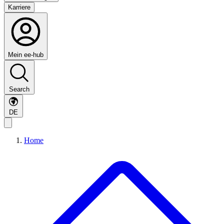
Karriere
Mein ee-hub
Search
DE
Home