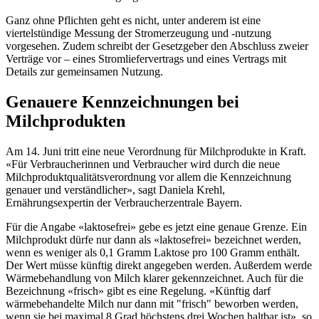
Ganz ohne Pflichten geht es nicht, unter anderem ist eine
viertelstündige Messung der Stromerzeugung und -nutzung
vorgesehen. Zudem schreibt der Gesetzgeber den Abschluss zweier
Verträge vor – eines Stromliefervertrags und eines Vertrags mit
Details zur gemeinsamen Nutzung.
Genauere Kennzeichnungen bei
Milchprodukten
Am 14. Juni tritt eine neue Verordnung für Milchprodukte in Kraft.
«Für Verbraucherinnen und Verbraucher wird durch die neue
Milchproduktqualitätsverordnung vor allem die Kennzeichnung
genauer und verständlicher», sagt Daniela Krehl,
Ernährungsexpertin der Verbraucherzentrale Bayern.
Für die Angabe «laktosefrei» gebe es jetzt eine genaue Grenze. Ein
Milchprodukt dürfe nur dann als «laktosefrei» bezeichnet werden,
wenn es weniger als 0,1 Gramm Laktose pro 100 Gramm enthält.
Der Wert müsse künftig direkt angegeben werden. Außerdem werde
Wärmebehandlung von Milch klarer gekennzeichnet. Auch für die
Bezeichnung «frisch» gibt es eine Regelung. «Künftig darf
wärmebehandelte Milch nur dann mit "frisch" beworben werden,
wenn sie bei maximal 8 Grad höchstens drei Wochen haltbar ist», so