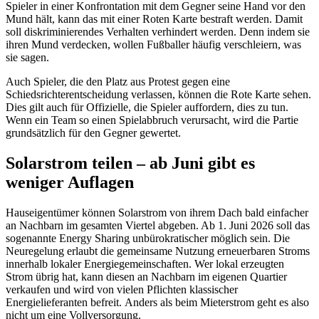
Spieler in einer Konfrontation mit dem Gegner seine Hand vor den
Mund hält, kann das mit einer Roten Karte bestraft werden. Damit
soll diskriminierendes Verhalten verhindert werden. Denn indem sie
ihren Mund verdecken, wollen Fußballer häufig verschleiern, was
sie sagen.
Auch Spieler, die den Platz aus Protest gegen eine
Schiedsrichterentscheidung verlassen, können die Rote Karte sehen.
Dies gilt auch für Offizielle, die Spieler auffordern, dies zu tun.
Wenn ein Team so einen Spielabbruch verursacht, wird die Partie
grundsätzlich für den Gegner gewertet.
Solarstrom teilen – ab Juni gibt es
weniger Auflagen
Hauseigentümer können Solarstrom von ihrem Dach bald einfacher
an Nachbarn im gesamten Viertel abgeben. Ab 1. Juni 2026 soll das
sogenannte Energy Sharing unbürokratischer möglich sein. Die
Neuregelung erlaubt die gemeinsame Nutzung erneuerbaren Stroms
innerhalb lokaler Energiegemeinschaften. Wer lokal erzeugten
Strom übrig hat, kann diesen an Nachbarn im eigenen Quartier
verkaufen und wird von vielen Pflichten klassischer
Energielieferanten befreit. Anders als beim Mieterstrom geht es also
nicht um eine Vollversorgung.