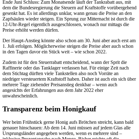
Ende Juni Schluss: Zum Monatsende läuft der Tankrabatt aus, mit
dem die Bundesregierung die Steuern auf Kraftstoffe vorübergehend
gesenkt hat. Es ist allerdings unklar, wann genau die Preise an den
Zapfsäulen wieder steigen. Ein Sprung zur Mitternacht ist durch die
12-Uhr-Regel eigentlich ausgeschlossen, wonach nur mittags die
Preise erhöht werden dürfen.
Der Haupt-Anstieg könnte also schon am 30. Juni aber auch erst am
1. Juli erfolgen. Möglicherweise steigen die Preise aber auch schon
in den Tagen davor ein Stück weit – wie schon 2022.
Zudem ist für den Steuerrabatt entscheidend, wann der Sprit die
Raffinerie oder das Tanklager verlassen hat. Für einige Zeit nach
dem Stichtag dürften viele Tankstellen also noch Vorräte an
niedriger versteuertem Kraftstoff haben. Daher ist auch ein sich über
mehrere Tage ziehender Preisanstieg denkbar – wenn auch
angesichts der Erfahrungen aus dem Jahr 2022 eher
unwahrscheinlich.
Transparenz beim Honigkauf
Wer beim Frühstück gerne Honig aufs Brötchen streicht, kann bald
genauer hinschauen: Ab dem 14. Juni müssen auf jedem Glas alle
Ursprungsländer angegeben werden, wenn es mehrere sind –
inklusive Prozentangabe nach Menge. Bisher reichte oft die