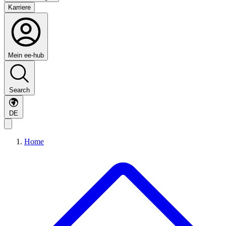
Karriere
Mein ee-hub
Search
DE
Home