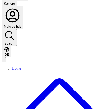
Karriere
Mein ee-hub
Search
DE
Home