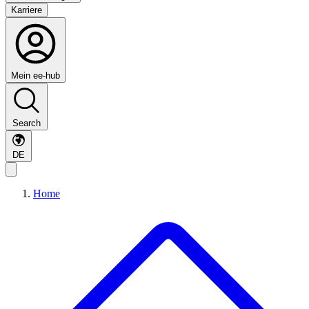
Karriere
Mein ee-hub
Search
DE
Home