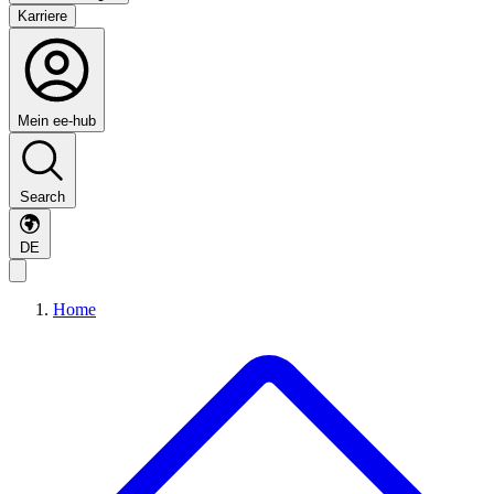
Karriere
Mein ee-hub
Search
DE
Home