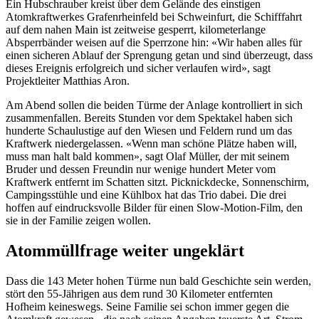
Ein Hubschrauber kreist über dem Gelände des einstigen
Atomkraftwerkes Grafenrheinfeld bei Schweinfurt, die Schifffahrt
auf dem nahen Main ist zeitweise gesperrt, kilometerlange
Absperrbänder weisen auf die Sperrzone hin: «Wir haben alles für
einen sicheren Ablauf der Sprengung getan und sind überzeugt, dass
dieses Ereignis erfolgreich und sicher verlaufen wird», sagt
Projektleiter Matthias Aron.
Am Abend sollen die beiden Türme der Anlage kontrolliert in sich
zusammenfallen. Bereits Stunden vor dem Spektakel haben sich
hunderte Schaulustige auf den Wiesen und Feldern rund um das
Kraftwerk niedergelassen. «Wenn man schöne Plätze haben will,
muss man halt bald kommen», sagt Olaf Müller, der mit seinem
Bruder und dessen Freundin nur wenige hundert Meter vom
Kraftwerk entfernt im Schatten sitzt. Picknickdecke, Sonnenschirm,
Campingsstühle und eine Kühlbox hat das Trio dabei. Die drei
hoffen auf eindrucksvolle Bilder für einen Slow-Motion-Film, den
sie in der Familie zeigen wollen.
Atommüllfrage weiter ungeklärt
Dass die 143 Meter hohen Türme nun bald Geschichte sein werden,
stört den 55-Jährigen aus dem rund 30 Kilometer entfernten
Hofheim keineswegs. Seine Familie sei schon immer gegen die