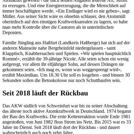
Atomkraft gewesen - die nach seinen Angaben teuerste Art, Strom
zu erzeugen. Und eine Energieerzeugung, die die Menschheit auf
immer beschäftigten werde. «Ein Endlager wird es nie geben», sagt
Müller. Aus seiner Sicht wäre es ohnehin schlauer, den Atommüll
oberirdisch auf den einstigen Kraftwerksarealen zu lagern, so habe
man mehr Kontrolle über die Castoren als in unterirdischen
Deponien.
Familie Jüngling aus Haßfurt (Landkreis Haßberge) hat sich auf der
anderen Mainseite nahe Bergrheinfeld niedergelassen - samt
Klapptisch, Knabbersachen und Spielen. «Wir spielen hauptsächlich
Rommé», erzählt die 39-jährige Nicole. Alle seien schon ein wenig
aufgeregt, vor allem ihr elfjähriger Sohn, auf dessen Drängen sie
gekommen seien. «Ich mag es, wenn was weggesprengt wird»,
erzählt Maximilian. Um 18.30 Uhr soll es losgehen - und binnen 30
Sekunden sollen die Betonkolosse nur noch Schutthaufen sein.
Seit 2018 läuft der Rückbau
Das AKW südlich von Schweinfurt war bis zu seiner Abschaltung
das älteste noch aktive Atomkraftwerk in Deutschland. 1974 begann
der Bau des Kraftwerks. Die erste Kettenreaktion wurde Ende 1981
angestoßen, von Juni 1982 floss Strom ins Netz. Bis 2015 war es 33
Jahre im Dienst. Seit 2018 läuft dort der Rückbau - und dauert
wahrscheinlich auch noch zehn Jahre.