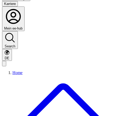
Karriere
Mein ee-hub
Search
DE
Home