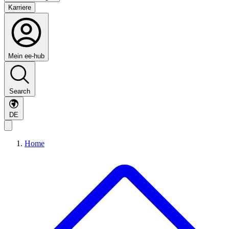
Karriere
Mein ee-hub
Search
DE
Home