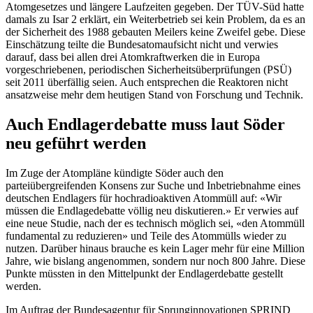
Atomgesetzes und längere Laufzeiten gegeben. Der TÜV-Süd hatte
damals zu Isar 2 erklärt, ein Weiterbetrieb sei kein Problem, da es an
der Sicherheit des 1988 gebauten Meilers keine Zweifel gebe. Diese
Einschätzung teilte die Bundesatomaufsicht nicht und verwies
darauf, dass bei allen drei Atomkraftwerken die in Europa
vorgeschriebenen, periodischen Sicherheitsüberprüfungen (PSÜ)
seit 2011 überfällig seien. Auch entsprechen die Reaktoren nicht
ansatzweise mehr dem heutigen Stand von Forschung und Technik.
Auch Endlagerdebatte muss laut Söder
neu geführt werden
Im Zuge der Atompläne kündigte Söder auch den
parteiübergreifenden Konsens zur Suche und Inbetriebnahme eines
deutschen Endlagers für hochradioaktiven Atommüll auf: «Wir
müssen die Endlagedebatte völlig neu diskutieren.» Er verwies auf
eine neue Studie, nach der es technisch möglich sei, «den Atommüll
fundamental zu reduzieren» und Teile des Atommülls wieder zu
nutzen. Darüber hinaus brauche es kein Lager mehr für eine Million
Jahre, wie bislang angenommen, sondern nur noch 800 Jahre. Diese
Punkte müssten in den Mittelpunkt der Endlagerdebatte gestellt
werden.
Im Auftrag der Bundesagentur für Sprunginnovationen SPRIND