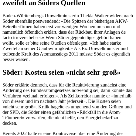
zweifelt an Söders Quellen
Baden-Württembergs Umweltministerin Thekla Walker widersprach
Söder ebenfalls postwendend: «Die Spitzen der bisherigen AKW-
Betreiberfirmen haben erst vor wenigen Wochen unisono und
namentlich öffentlich erklärt, dass der Rückbau ihrer Anlagen de
facto irreversibel sei.» Wenn Söder gegenteiliges gehört haben
wolle, solle er bitte seine Quellen offenlegen. «Ich habe starke
Zweifel an seiner Glaubwürdigkeit.» Als Ex-Umweltminister und
treibende Kraft des Atomausstiegs 2011 müsste Söder es eigentlich
besser wissen.
Söder: Kosten seien «nicht sehr groß»
Söder erklärte dennoch, dass für die Reaktivierung zunächst eine
Änderung des Bundesatomgesetzes notwendig sei, dann könnte das
Verfahren «zeitnah erfolgen». Als Zeitkorridor nannte er «innerhalb
von diesem und im nächsten Jahr jederzeit». Die Kosten seien
«nicht sehr groß». Kritik hagelte es umgehend von den Grünen und
der SPD, die Söder einen gefährlichen «Rückfall in die Atom-
Träumerei» vorwarfen, die nicht helfe, den Energiebedarf zu
decken.
Bereits 2022 hatte es eine Kontroverse über eine Änderung des