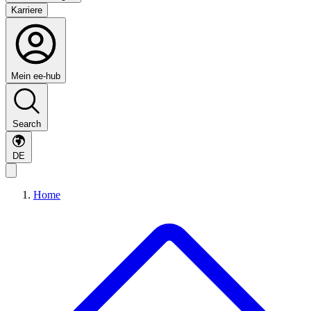
Karriere
Mein ee-hub
Search
DE
Home