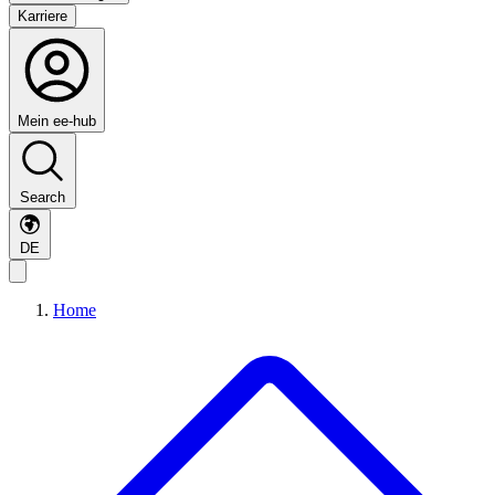
Karriere
Mein ee-hub
Search
DE
Home