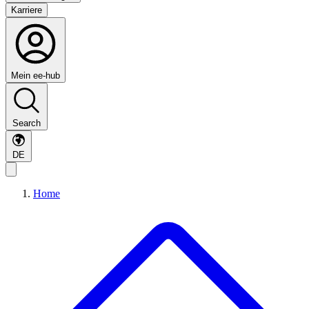
Karriere
Mein ee-hub
Search
DE
Home