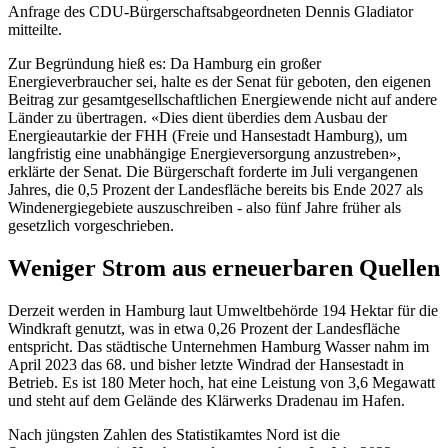
Anfrage des CDU-Bürgerschaftsabgeordneten Dennis Gladiator
mitteilte.
Zur Begründung hieß es: Da Hamburg ein großer
Energieverbraucher sei, halte es der Senat für geboten, den eigenen
Beitrag zur gesamtgesellschaftlichen Energiewende nicht auf andere
Länder zu übertragen. «Dies dient überdies dem Ausbau der
Energieautarkie der FHH (Freie und Hansestadt Hamburg), um
langfristig eine unabhängige Energieversorgung anzustreben»,
erklärte der Senat. Die Bürgerschaft forderte im Juli vergangenen
Jahres, die 0,5 Prozent der Landesfläche bereits bis Ende 2027 als
Windenergiegebiete auszuschreiben - also fünf Jahre früher als
gesetzlich vorgeschrieben.
Weniger Strom aus erneuerbaren Quellen
Derzeit werden in Hamburg laut Umweltbehörde 194 Hektar für die
Windkraft genutzt, was in etwa 0,26 Prozent der Landesfläche
entspricht. Das städtische Unternehmen Hamburg Wasser nahm im
April 2023 das 68. und bisher letzte Windrad der Hansestadt in
Betrieb. Es ist 180 Meter hoch, hat eine Leistung von 3,6 Megawatt
und steht auf dem Gelände des Klärwerks Dradenau im Hafen.
Nach jüngsten Zahlen des Statistikamtes Nord ist die