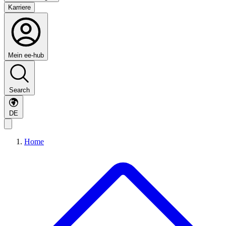
Karriere
Mein ee-hub
Search
DE
Home