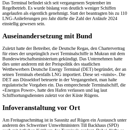
Das Terminal befindet sich seit vergangenem September im
Regelbetrieb. Es wurde bislang von deutlich weniger Schiffen
angelaufen als eigentlich genehmigt. Statt der beantragten bis zu 110
LNG-Anlieferungen pro Jahr dürfte die Zahl der Anläufe 2024
einstellig gewesen sein.
Auseinandersetzung mit Bund
Zuletzt hatte der Betreiber, die Deutsche Regas, den Chartervertrag
für eines der ursprünglich zwei Terminalschiffe in Mukran mit dem
Bundeswirtschaftsministerium gekündigt. Das Unternehmen hatte
dies unter anderem mit der Preispolitik des staatlichen
Wettbewerbers Deutsche Energy Terminal (DET) begründet, der an
seinen Terminals ebenfalls LNG importiert. Diese sei «ruinös». Die
DET aus Düsseldorf beteuerte in der Vergangenheit, man halte
regulatorische Vorgaben ein. Das entsprechende Terminalschiff, die
«Energos Power», hatte den Hafen verlassen und lag laut
Schiffsortungsdiensten zuletzt vor der Küste Rügens.
Infoveranstaltung vor Ort
Am Freitagnachmittag ist in Sassnitz auf Rügen ein Austausch unter
anderem des Schweriner Umweltministers Till Backhaus (SPD)