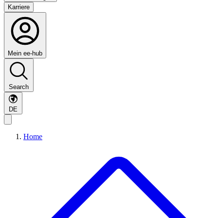
Karriere
Mein ee-hub
Search
DE
Home