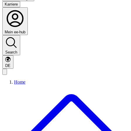
Karriere
Mein ee-hub
Search
DE
Home