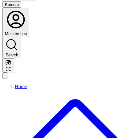
Karriere
Mein ee-hub
Search
DE
Home