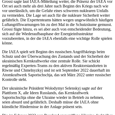
Grossi sagte laut IAEA-Mitteilung weiter, die Präsenz der IAEA vor
Ort sei auch mehr als drei Jahre nach Beginn des Kriegs nach wie
vor unerlässlich, um die Gefahr eines schweren nuklearen Unfalls
zu vermeiden. Die Lage sei auch für die nukleare Sicherheit weiter
gefährlich. Die Expertenteams hätten wegen ungewöhnlich häufigen
Luftangriffswarnungen bis zu drei Mal in die Schutzräume gemusst.
Grossi fügte hinzu, es sei aber auch von entscheidender Bedeutung,
sich auf die Wiederaufbauphase der Energieinfrastruktur
vorzubereiten, in der die IAEA ebenfalls eine wichtige Rolle spielen
könne.
Die IAEA spielt seit Beginn des russischen Angriffskriegs beim
Schutz und der Überwachung des Zustands und der Sicherheit der
ukrainischen Kernkraftwerke eine zentrale Rolle. Sie schickt
regelmäßig Experten-Teams zu den aktiven Reaktorstandorten in
Riwne und Chmelnyzkyj und ist seit September 2022 dauerhaft im
Atomkraftwerk Saporischschja, das seit März 2022 unter russischer
Kontrolle steht.
Der ukrainische Präsident Wolodymyr Selenskyj sagte auf der
Plattform X, alle Ideen Russlands, das Kernkraftwerk
Saporischschja ohne die Ukraine wieder in Betrieb zu nehmen,
seien absurd und gefährlich. Deshalb müsse die IAEA ohne
künstliche Hindernisse in der Anlage präsent sein.