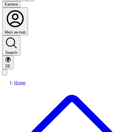
Karriere
Mein ee-hub
Search
DE
Home