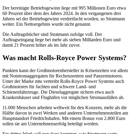
Der bereinigte Betriebsgewinn liege mit 995 Millionen Euro etwa
60 Prozent über dem des Jahres 2024. In den vergangenen drei
Jahren sei der Betriebsgewinn verdreifacht worden, so Stratmann
weiter. Ein Nettoergebnis wurde nicht genannt.
Die Auftragsbücher sind Stratmann zufolge voll. Der
Auftragseingang liege bei mehr als sieben Milliarden Euro und
damit 21 Prozent höher als im Jahr zuvor.
Was macht Rolls-Royce Power Systems?
Punkten kann der Großmotorenhersteller in Krisenzeiten vor allem
mit Notstromaggregaten für Rechenzentren und Panzermotoren.
Unter der Marke mtu vertreibt Rolls-Royce Power Systems auch
Großmotoren für Jachten und schwere Land- und
Schienenfahrzeuge. Die Dieselaggregate sichern etwa auch
Krankenhäuser und Flughäfen vor möglichen Stromausfällen ab.
11.000 Menschen arbeiten weltweit für den Konzern, mehr als die
Hälfte davon in zwei Werken und anderen Unternehmensteilen am
Hauptstandort Friedrichshafen. Mit einem Bonus von 2.800 Euro
sollen sie am Unternehmenserfolg beteiligt werden.
Ein drittes Werk soll nun dazu kommen, wie Stratmann sagte.