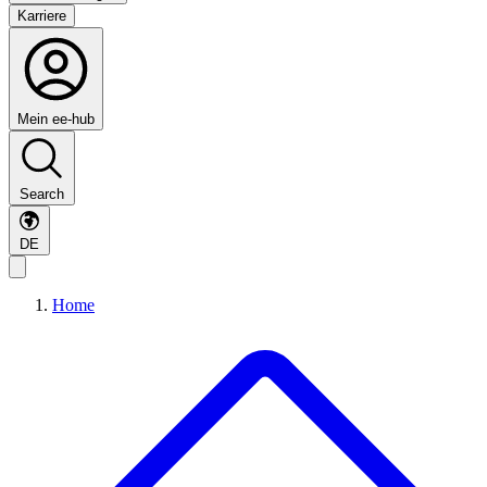
Karriere
Mein ee-hub
Search
DE
Home