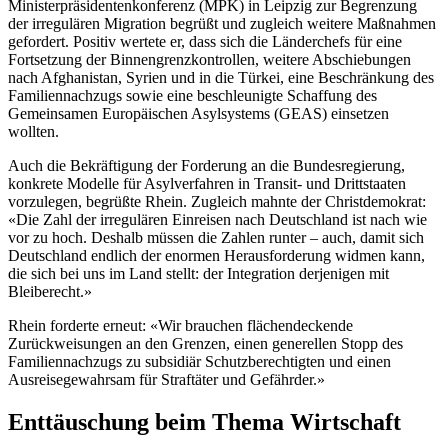
Ministerpräsidentenkonferenz (MPK) in Leipzig zur Begrenzung
der irregulären Migration begrüßt und zugleich weitere Maßnahmen
gefordert. Positiv wertete er, dass sich die Länderchefs für eine
Fortsetzung der Binnengrenzkontrollen, weitere Abschiebungen
nach Afghanistan, Syrien und in die Türkei, eine Beschränkung des
Familiennachzugs sowie eine beschleunigte Schaffung des
Gemeinsamen Europäischen Asylsystems (GEAS) einsetzen
wollten.
Auch die Bekräftigung der Forderung an die Bundesregierung,
konkrete Modelle für Asylverfahren in Transit- und Drittstaaten
vorzulegen, begrüßte Rhein. Zugleich mahnte der Christdemokrat:
«Die Zahl der irregulären Einreisen nach Deutschland ist nach wie
vor zu hoch. Deshalb müssen die Zahlen runter – auch, damit sich
Deutschland endlich der enormen Herausforderung widmen kann,
die sich bei uns im Land stellt: der Integration derjenigen mit
Bleiberecht.»
Rhein forderte erneut: «Wir brauchen flächendeckende
Zurückweisungen an den Grenzen, einen generellen Stopp des
Familiennachzugs zu subsidiär Schutzberechtigten und einen
Ausreisegewahrsam für Straftäter und Gefährder.»
Enttäuschung beim Thema Wirtschaft