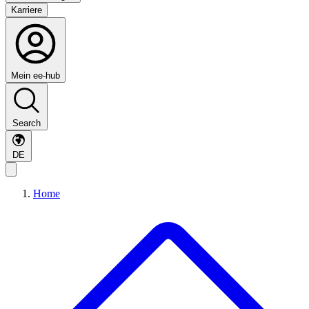
Karriere
Mein ee-hub
Search
DE
Home